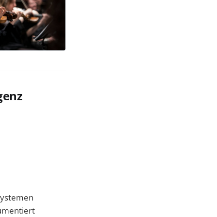
genz
-Systemen
umentiert