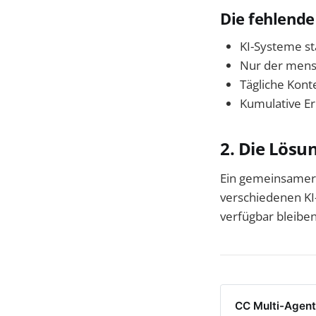
Die fehlende
KI-Systeme sta
Nur der mensc
Tägliche Kont
Kumulative Er
2. Die Lösun
Ein gemeinsamer 
verschiedenen KI
verfügbar bleiben
CC Multi-Agent