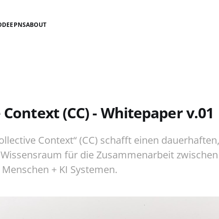
D
DEEPNS
ABOUT
e Context (CC) - Whitepaper v.01
ollective Context“ (CC) schafft einen dauerhaften
Wissensraum für die Zusammenarbeit zwische
Menschen + KI Systemen.