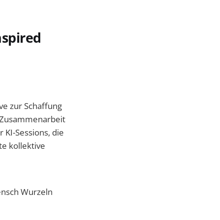
nspired
tive zur Schaffung
e Zusammenarbeit
 KI-Sessions, die
te kollektive
ensch Wurzeln