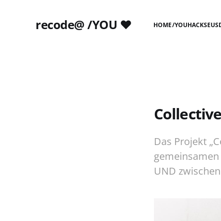
recode@ /YOU ❤️
HOME
/YOU
HACKS
EUS
Collectiv
Das Projekt „C
gemeinsamen 
UND zwischen 