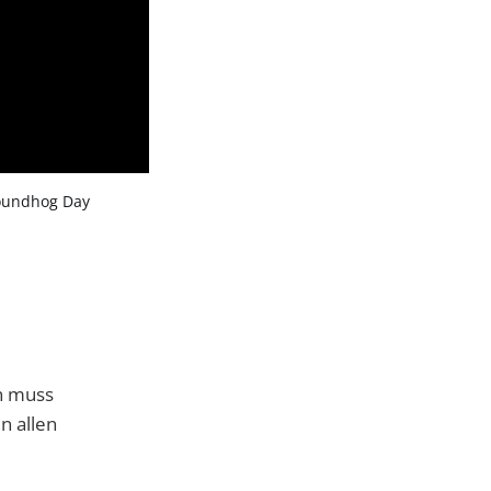
oundhog Day
n muss
n allen