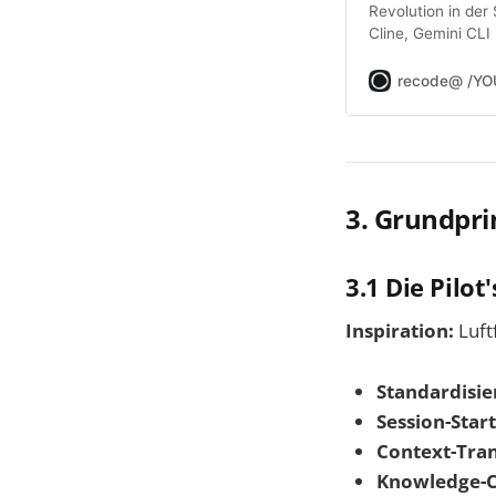
Revolution in der
Cline, Gemini CLI
sie sind vollwerti
recode@ /YO
3. Grundpri
3.1 Die Pilot
Inspiration:
Luft
Standardisie
Session-Start
Context-Tran
Knowledge-C