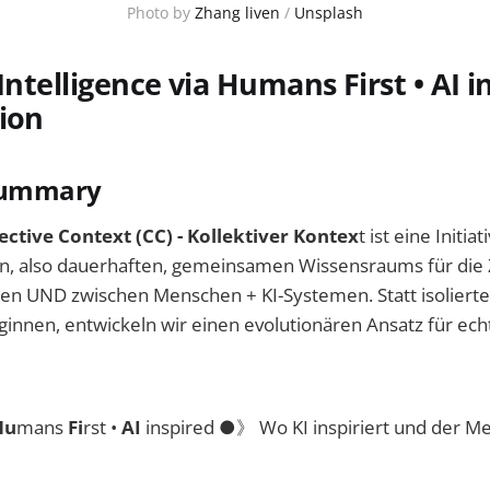
Photo by 
Zhang liven
 / 
Unsplash
Intelligence via Humans First • AI i
ion
Summary
ective Context (CC) - Kollektiver Kontex
t ist eine Initia
en, also dauerhaften, gemeinsamen Wissensraums für di
n UND zwischen Menschen + KI-Systemen. Statt isolierter
beginnen, entwickeln wir einen evolutionären Ansatz für ech
Hu
mans
Fi
rst •
AI
inspired ●》 Wo KI inspiriert und der M