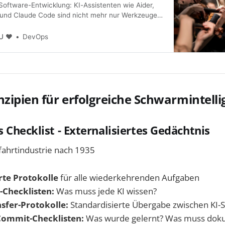
 Software-Entwicklung: KI-Assistenten wie Aider,
 und Claude Code sind nicht mehr nur Werkzeuge –
ge Entwicklungspartner.
U ❤️
DevOps
nzipien für erfolgreiche Schwarmintelli
's Checklist - Externalisiertes Gedächtnis
fahrtindustrie nach 1935
rte Protokolle
für alle wiederkehrenden Aufgaben
-Checklisten:
Was muss jede KI wissen?
sfer-Protokolle:
Standardisierte Übergabe zwischen KI
ommit-Checklisten:
Was wurde gelernt? Was muss dok