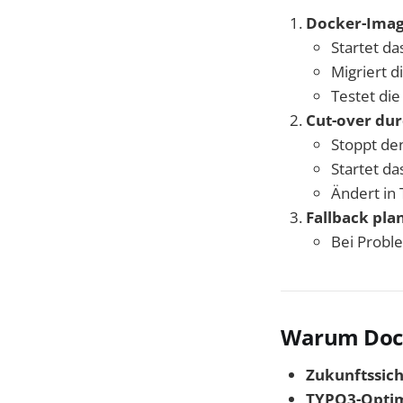
Docker-Image
Startet da
Migriert d
Testet di
Cut-over du
Stoppt den
Startet da
Ändert in
Fallback pla
Bei Probl
Warum Docke
Zukunftssich
TYPO3-Opti