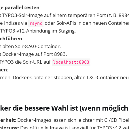
 parallel testen
:
s TYPO3-Solr-Image auf einem temporären Port (z. B. 8984
ie Indizes via
oder Solr-APIs in den neuen Container
rsync
e TYPO3-v12-Anbindung im Staging.
rchführen
:
 alten Solr-8.9.0-Container.
s Docker-Image auf Port 8983.
 TYPO3 die Solr-URL auf
.
localhost:8983
nen
:
emen: Docker-Container stoppen, alten LXC-Container neu 
r die bessere Wahl ist (wenn möglich
erheit
: Docker-Images lassen sich leichter mit CI/CD Pipe
mierung
: Das offizielle Image ist speziell für TYPO3 v12 ge