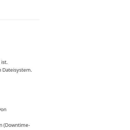
ist.
n Dateisystem.
von
en (Downtime-