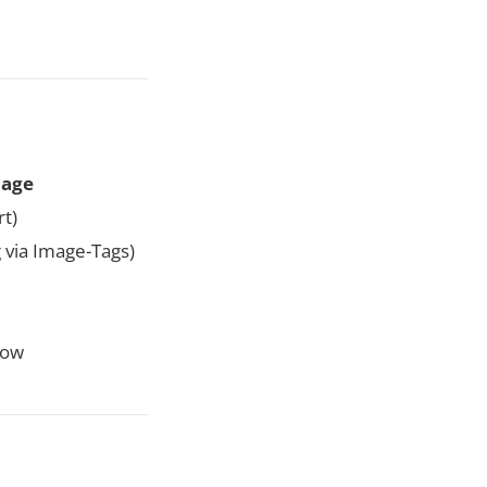
mage
rt)
 via Image-Tags)
how