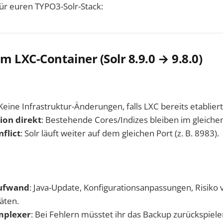
für euren TYPO3-Solr-Stack:
m LXC-Container (Solr 8.9.0 → 9.8.0)
 Keine Infrastruktur-Änderungen, falls LXC bereits etabliert 
ion direkt
: Bestehende Cores/Indizes bleiben im gleiche
flict
: Solr läuft weiter auf dem gleichen Port (z. B. 8983).
Aufwand
: Java-Update, Konfigurationsanpassungen, Risiko 
äten.
mplexer
: Bei Fehlern müsstet ihr das Backup zurückspiel