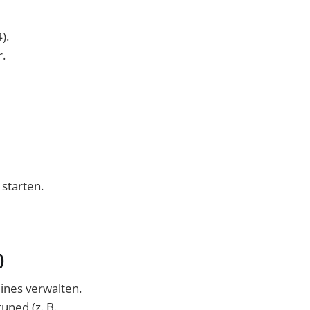
).
.
starten.
)
lines verwalten.
tuned (z. B.