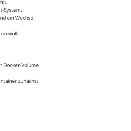
mit.
st-System.
nd ein Wechsel
ren wollt.
den Docker-Volume
ntainer zunächst