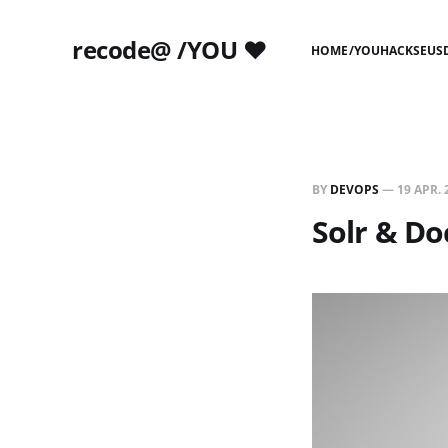
recode@ /YOU ❤️
HOME
/YOU
HACKS
EUS
BY
DEVOPS
—
19 APR. 
Solr & Do