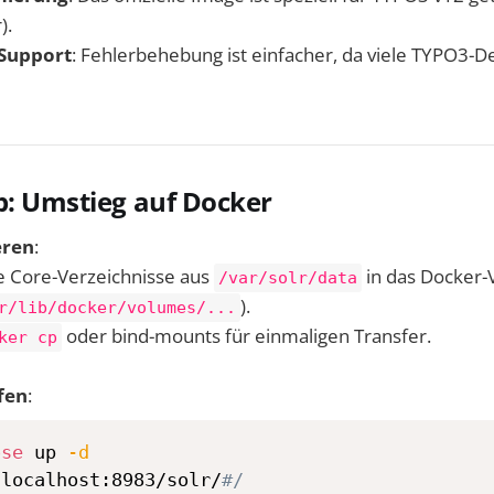
).
Support
: Fehlerbehebung ist einfacher, da viele TYPO3-
p: Umstieg auf Docker
eren
:
ie Core-Verzeichnisse aus
in das Docker-
/var/solr/data
).
r/lib/docker/volumes/...
oder bind-mounts für einmaligen Transfer.
ker cp
fen
:
ose
 up 
-d
/localhost:8983/solr/
#/