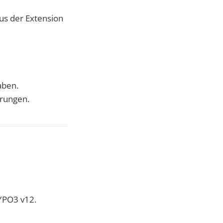
aus der Extension
aben.
erungen.
TYPO3 v12.