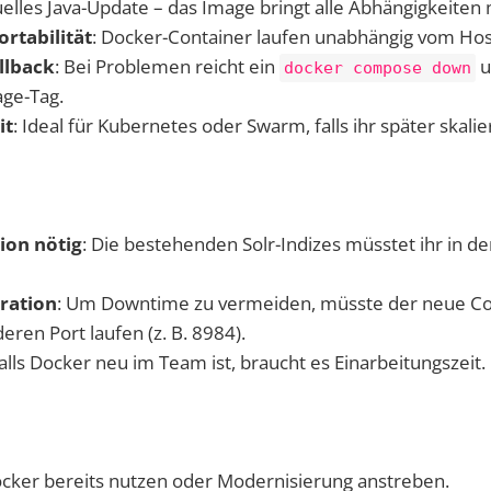
lles Java-Update – das Image bringt alle Abhängigkeiten 
ortabilität
: Docker-Container laufen unabhängig vom Ho
llback
: Bei Problemen reicht ein
u
docker compose down
ge-Tag.
it
: Ideal für Kubernetes oder Swarm, falls ihr später skalie
ion nötig
: Die bestehenden Solr-Indizes müsstet ihr in 
ration
: Um Downtime zu vermeiden, müsste der neue Co
eren Port laufen (z. B. 8984).
Falls Docker neu im Team ist, braucht es Einarbeitungszeit.
cker bereits nutzen oder Modernisierung anstreben.