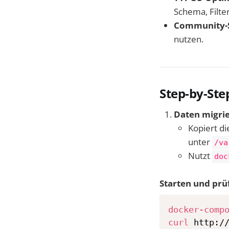
Schema, Filter
Community-
nutzen.
Step-by-Ste
Daten migri
Kopiert d
unter
/va
Nutzt
doc
Starten und prü
docker-comp
curl
 http:/