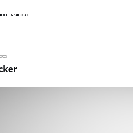
D
DEEPNS
ABOUT
2025
cker