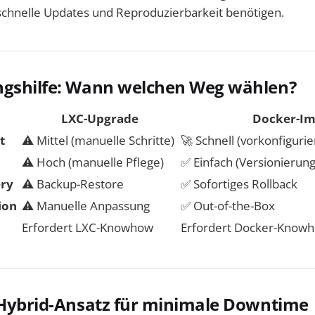
 schnelle Updates und Reproduzierbarkeit benötigen.
ngshilfe: Wann welchen Weg wählen?
LXC-Upgrade
Docker-I
t
⚠️ Mittel (manuelle Schritte)
🚀 Schnell (vorkonfigurie
⚠️ Hoch (manuelle Pflege)
✅ Einfach (Versionierung
ery
⚠️ Backup-Restore
✅ Sofortiges Rollback
ion
⚠️ Manuelle Anpassung
✅ Out-of-the-Box
Erfordert LXC-Knowhow
Erfordert Docker-Know
 Hybrid-Ansatz für minimale Downtime