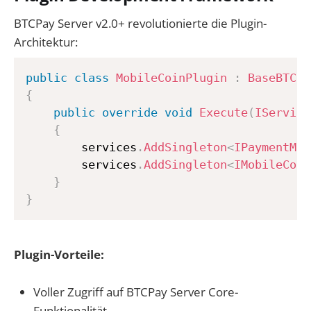
BTCPay Server v2.0+ revolutionierte die Plugin-
Architektur:
public
class
MobileCoinPlugin
:
BaseBTCPa
{
public
override
void
Execute
(
IService
{
        services
.
AddSingleton
<
IPaymentMet
        services
.
AddSingleton
<
IMobileCoin
}
}
Plugin-Vorteile:
Voller Zugriff auf BTCPay Server Core-
Funktionalität