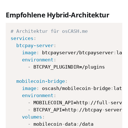
Empfohlene Hybrid-Architektur
# Architektur für osCASH.me
services
:
btcpay-server
:
image
:
 btcpayserver/btcpayserver
:
late
environment
:
-
 BTCPAY_PLUGINDIR=/plugins

mobilecoin-bridge
:
image
:
 oscash/mobilecoin
-
bridge
:
lates
environment
:
-
 MOBILECOIN_API=http
:
//full
-
servic
-
 BTCPAY_API=http
:
//btcpay
-
server
:
4
volumes
:
-
 mobilecoin
-
data
: