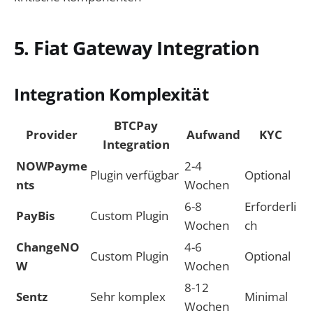
5. Fiat Gateway Integration
Integration Komplexität
BTCPay
Provider
Aufwand
KYC
Integration
NOWPayme
2-4
Plugin verfügbar
Optional
nts
Wochen
6-8
Erforderli
PayBis
Custom Plugin
Wochen
ch
ChangeNO
4-6
Custom Plugin
Optional
W
Wochen
8-12
Sentz
Sehr komplex
Minimal
Wochen