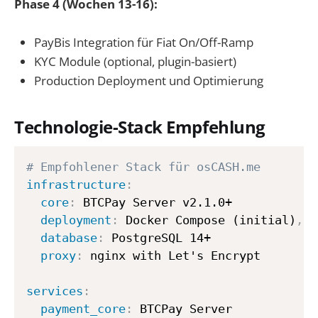
Phase 4 (Wochen 13-16):
PayBis Integration für Fiat On/Off-Ramp
KYC Module (optional, plugin-basiert)
Production Deployment und Optimierung
Technologie-Stack Empfehlung
# Empfohlener Stack für osCASH.me
infrastructure
:
core
:
 BTCPay Server v2.1.0+

deployment
:
 Docker Compose (initial)
,
 K
database
:
 PostgreSQL 14+

proxy
:
 nginx with Let's Encrypt

services
:
payment_core
:
 BTCPay Server
