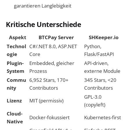
garantieren Langlebigkeit
Kritische Unterschiede
Aspekt
BTCPay Server
SHKeeper.io
Technol
C#/.NET 8.0, ASP.NET
Python,
ogie
Core
Flask/FastAPI
Plugin-
Embedded, gleicher
API-driven,
System
Prozess
externe Module
Commu
6,952 Stars, 170+
345 Stars, <20
nity
Contributors
Contributors
GPL-3.0
Lizenz
MIT (permissiv)
(copyleft)
Cloud-
Docker-fokussiert
Kubernetes-first
Native