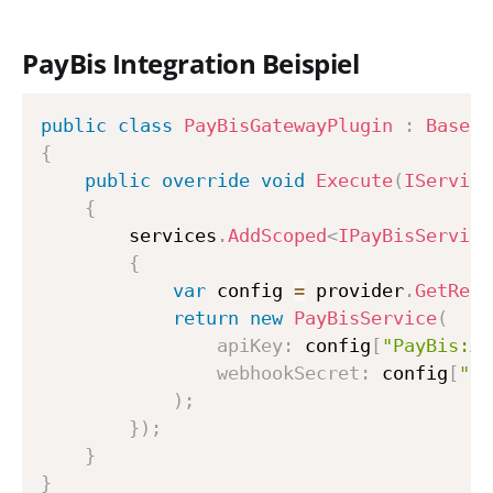
PayBis Integration Beispiel
public
class
PayBisGatewayPlugin
:
BaseBT
{
public
override
void
Execute
(
IService
{
        services
.
AddScoped
<
IPayBisService
{
var
 config 
=
 provider
.
GetRequ
return
new
PayBisService
(
apiKey
:
 config
[
"PayBis:Ap
webhookSecret
:
 config
[
"Pa
)
;
}
)
;
}
}