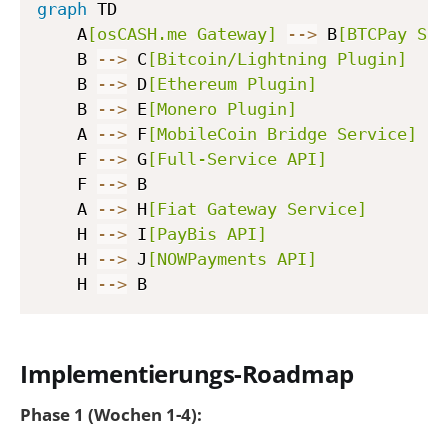
graph
 TD

    A
[osCASH.me Gateway]
-->
 B
[BTCPay Ser
    B 
-->
 C
[Bitcoin/Lightning Plugin]
    B 
-->
 D
[Ethereum Plugin]
    B 
-->
 E
[Monero Plugin]
    A 
-->
 F
[MobileCoin Bridge Service]
    F 
-->
 G
[Full-Service API]
    F 
-->
 B

    A 
-->
 H
[Fiat Gateway Service]
    H 
-->
 I
[PayBis API]
    H 
-->
 J
[NOWPayments API]
    H 
-->
Implementierungs-Roadmap
Phase 1 (Wochen 1-4):