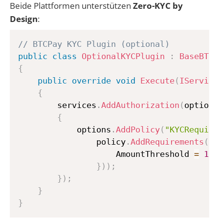
Beide Plattformen unterstützen
Zero-KYC by
Design
:
// BTCPay KYC Plugin (optional)
public
class
OptionalKYCPlugin
:
BaseBTCP
{
public
override
void
Execute
(
IService
{
        services
.
AddAuthorization
(
options
{
            options
.
AddPolicy
(
"KYCRequire
                policy
.
AddRequirements
(
ne
                    AmountThreshold 
=
100
}
)
)
;
}
)
;
}
}