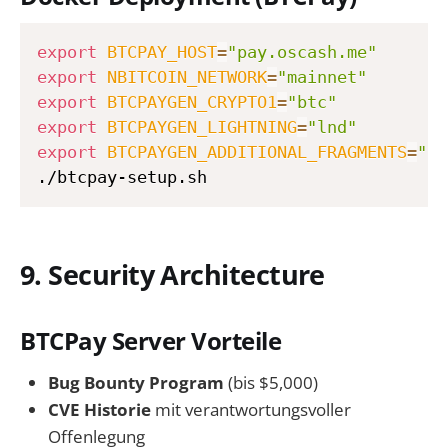
export
BTCPAY_HOST
=
"pay.oscash.me"
export
NBITCOIN_NETWORK
=
"mainnet"
export
BTCPAYGEN_CRYPTO1
=
"btc"
export
BTCPAYGEN_LIGHTNING
=
"lnd"
export
BTCPAYGEN_ADDITIONAL_FRAGMENTS
=
"op
9. Security Architecture
BTCPay Server Vorteile
Bug Bounty Program
(bis $5,000)
CVE Historie
mit verantwortungsvoller
Offenlegung