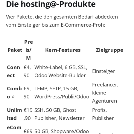
Die hosting@-Produkte
Vier Pakete, die den gesamten Bedarf abdecken –
vom Einsteiger bis zum E-Commerce-Profi:
Pre
Paket
is/
Kern-Features
Zielgruppe
M
Conn
€4,
White-Label, 6 GB, SSL,
Einsteiger
ect
90
Odoo Website-Builder
Freelancer,
Comb
€9,
LEMP, SFTP, 15 GB,
kleine
o
⭐
90
WordPress/Publii/Odoo
Agenturen
Unlim
€19
SSH, 50 GB, Ghost
Profis,
ited
,90
Publisher, Newsletter
Publisher
eCom
€69
50 GB, Shopware/Odoo