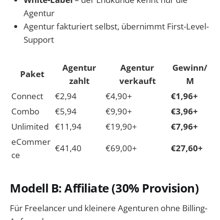
Agentur
Agentur fakturiert selbst, übernimmt First-Level-
Support
Agentur
Agentur
Gewinn/
Paket
zahlt
verkauft
M
Connect
€2,94
€4,90+
€1,96+
Combo
€5,94
€9,90+
€3,96+
Unlimited
€11,94
€19,90+
€7,96+
eCommer
€41,40
€69,00+
€27,60+
ce
Modell B: Affiliate (30% Provision)
Für Freelancer und kleinere Agenturen ohne Billing-