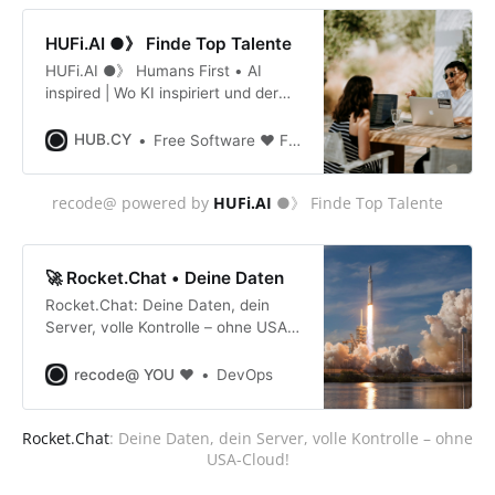
HUFi.AI ●》 Finde Top Talente
HUFi.AI ●》 Humans First • AI
inspired | Wo KI inspiriert und der
Mensch Wurzeln schafft. 🌍✨
HUB.CY
Free Software ❤️ Free Life.
recode@ powered by 
HUFi.AI
 ●》 Finde Top Talente
🚀 Rocket.Chat • Deine Daten
Rocket.Chat: Deine Daten, dein
Server, volle Kontrolle – ohne USA-
Cloud!
recode@ YOU ❤️
DevOps
Rocket.Chat
: Deine Daten, dein Server, volle Kontrolle – ohne 
USA-Cloud!