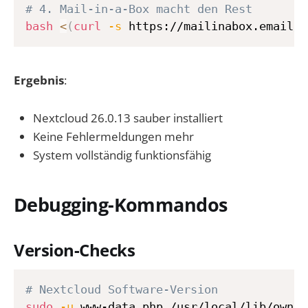
# 4. Mail-in-a-Box macht den Rest
bash
<
(
curl
-s
 https://mailinabox.email/b
Ergebnis
:
Nextcloud 26.0.13 sauber installiert
Keine Fehlermeldungen mehr
System vollständig funktionsfähig
Debugging-Kommandos
Version-Checks
# Nextcloud Software-Version
sudo
-u
 www-data php /usr/local/lib/owncl