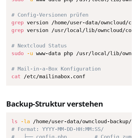
# Config-Versionen prüfen
grep
grep
 version /usr/local/lib/owncloud/conf
# Nextcloud Status
sudo
-u
 www-data php /usr/local/lib/owncl
# Mail-in-a-Box Konfiguration
cat
Backup-Struktur verstehen
ls
-la
# Format: YYYY-MM-DD-HH:MM:SS/
#   ├── config.php         # Config zum B