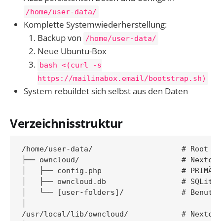
/home/user-data/
Komplette Systemwiederherstellung:
Backup von
/home/user-data/
Neue Ubuntu-Box
bash <(curl -s
https://mailinabox.email/bootstrap.sh)
System rebuildet sich selbst aus den Daten
Verzeichnisstruktur
/home/user-data/                    # Root fü
├── owncloud/                       # Nextclo
│   ├── config.php                  # PRIMÄRE
│   ├── owncloud.db                 # SQLite 
│   └── [user-folders]/             # Benutze
│

/usr/local/lib/owncloud/            # Nextclo