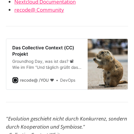
Nextcloud Documentation
recode@ Community
Das Collective Context (CC)
Projekt
Groundhog Day, was ist das? 📽️
Wie im Film “Und täglich grüßt das
Murmeltier” erlebt Bill Murray
denselben Tag immer und immer
recode@ /YOU ❤️
DevOps
wieder. Genau das passiert mit KI-
Sessions: Jeder Tag beginnt bei
null, nichts bleibt hängen, alles
wiederholt sich.
"Evolution geschieht nicht durch Konkurrenz, sondern
durch Kooperation und Symbiose."