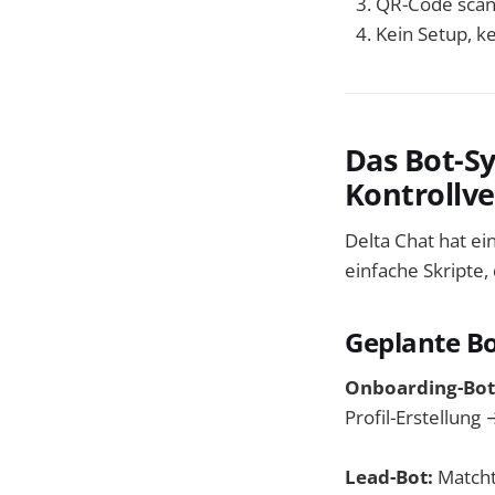
QR-Code scann
Kein Setup, k
Das Bot-S
Kontrollve
Delta Chat hat ei
einfache Skripte,
Geplante B
Onboarding-Bot
Profil-Erstellung →
Lead-Bot:
Matcht