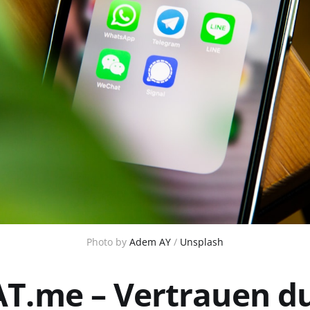
Photo by 
Adem AY
 / 
Unsplash
T.me – Vertrauen d