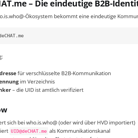
HAT.me
– Die eindeutige B2B-Identi
ho.is.who@-Ökosystem bekommt eine eindeutige Kommuni
deCHAT.me
g:
dresse
für verschlüsselte B2B-Kommunikation
Kennung
im Verzeichnis
nker
– die UID ist amtlich verifiziert
ow
iert sich bei who.is.who@ (oder wird über HVD importiert)
iert
als Kommunikationskanal
UID@deCHAT.me