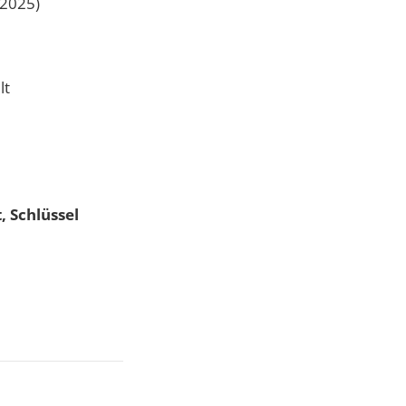
/2025)
lt
, Schlüssel
n