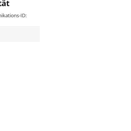
tät
kations-ID: