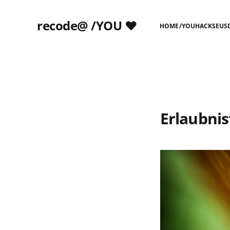
recode@ /YOU ❤️
HOME
/YOU
HACKS
EUS
Erlaubnis