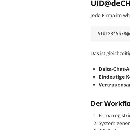
UID@deC
Jede Firma im w
ATU12345678@
Das ist gleichzeiti
Delta-Chat-A
Eindeutige 
Vertrauensa
Der Workfl
Firma registr
System gener