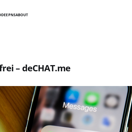
D
DEEPNS
ABOUT
frei – deCHAT.me