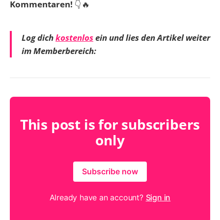
Kommentaren!
👇🔥
der Systeme fest gezu…
Log dich
kostenlos
ein und lies den Artikel weiter
im Memberbereich:
This post is for subscribers
only
Subscribe now
Already have an account?
Sign in