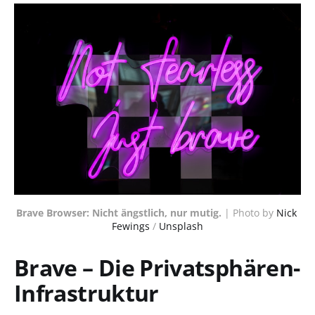
Brave Browser: Nicht ängstlich, nur mutig.
 | Photo by 
Nick 
Fewings
 / 
Unsplash
Brave – Die Privatsphären-
Infrastruktur