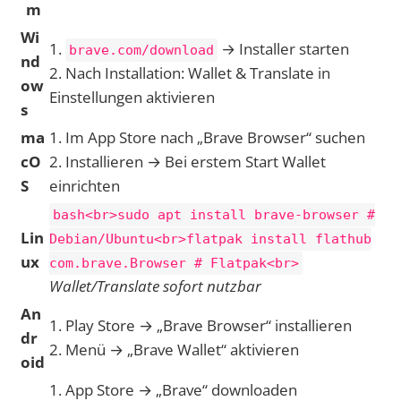
m
Wi
1.
→ Installer starten
brave.com/download
nd
2. Nach Installation: Wallet & Translate in
ow
Einstellungen aktivieren
s
ma
1. Im App Store nach „Brave Browser“ suchen
cO
2. Installieren → Bei erstem Start Wallet
S
einrichten
bash<br>sudo apt install brave-browser #
Lin
Debian/Ubuntu<br>flatpak install flathub
ux
com.brave.Browser # Flatpak<br>
Wallet/Translate sofort nutzbar
An
1. Play Store → „Brave Browser“ installieren
dr
2. Menü → „Brave Wallet“ aktivieren
oid
1. App Store → „Brave“ downloaden