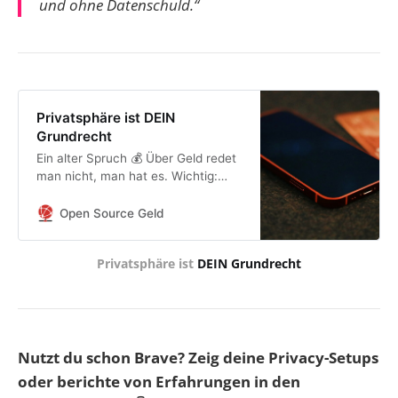
und ohne Datenschuld.“
Privatsphäre ist DEIN
Grundrecht
Ein alter Spruch 💰 Über Geld redet
man nicht, man hat es. Wichtig:
Anonymen Zahlungsverkehr und
anonymen Austausch von
Open Source Geld
Informationen stellt man nicht ins
Rampenlicht (damit die Tools nicht
Privatsphäre ist 
DEIN Grundrecht
gekillt werden)! Privatsphäre ist ein
Grundrecht, das wir wählen dürfen
oder auch ignorieren können. Das
müssen wir zuallererst verstehen.
Weder Signal noch Sentz, noch
Mixin hängen die Anonymität an die
Nutzt du schon Brave? Zeig deine Privacy-Setups
große Glocke - vielmehr ist sie eine
oder berichte von Erfahrungen in den
Grundeinstellung und im Protokoll